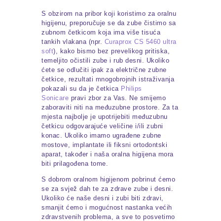
S obzirom na pribor koji koristimo za oralnu
higijenu, preporučuje se da zube čistimo sa
zubnom četkicom koja ima više tisuća
tankih vlakana (npr.
Curaprox CS 5460 ultra
soft
), kako bismo bez prevelikog pritiska,
temeljito očistili zube i rub desni. Ukoliko
ćete se odlučiti ipak za električne zubne
četkice, rezultati mnogobrojnih istraživanja
pokazali su da je četkica
Philips
Sonicare
pravi zbor za Vas. Ne smijemo
zaboraviti niti na međuzubne prostore. Za ta
mjesta najbolje je upotrijebiti međuzubnu
četkicu odgovarajuće veličine i/ili zubni
konac. Ukoliko imamo ugrađene zubne
mostove, implantate ili fiksni ortodontski
aparat, također i naša oralna higijena mora
biti prilagođena tome.
S dobrom oralnom higijenom pobrinut ćemo
se za svjež dah te za zdrave zube i desni.
Ukoliko će naše desni i zubi biti zdravi,
smanjit ćemo i mogućnost nastanka većih
zdravstvenih problema, a sve to posvetimo