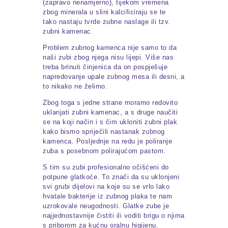
(zapravo nenamjerno), tijekom vremena
zbog minerala u slini kalcificiraju se te
tako nastaju tvrde zubne naslage ili tzv.
zubni kamenac.
Problem zubnog kamenca nije samo to da
naši zubi zbog njega nisu lijepi. Više nas
treba brinuti činjenica da on pospješuje
napredovanje upale zubnog mesa ili desni, a
to nikako ne želimo.
Zbog toga s jedne strane moramo redovito
uklanjati zubni kamenac, a s druge naučiti
se na koji način i s čim ukloniti zubni plak
kako bismo spriječili nastanak zubnog
kamenca. Posljednje na redu je poliranje
zuba s posebnom polirajućom pastom.
S tim su zubi profesionalno očišćeni do
potpune glatkoće. To znači da su uklonjeni
svi grubi dijelovi na koje su se vrlo lako
hvatale bakterije iz zubnog plaka te nam
uzrokovale neugodnosti. Glatke zube je
najjednostavnije čistiti ili voditi brigu o njima
s priborom za kućnu oralnu higijenu.