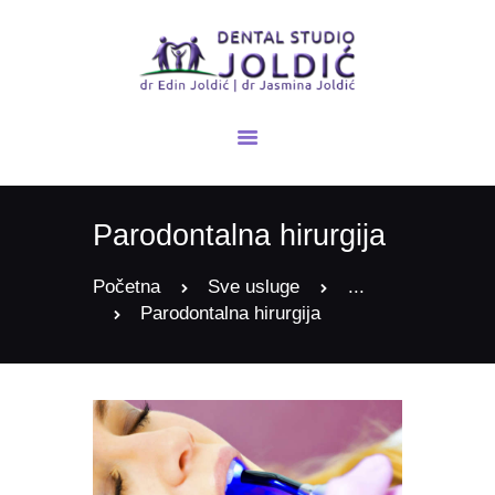
POČETNA
NOVOSTI
O NAMA
Parodontalna hirurgija
USLUGE
GALERIJA
Početna
Sve usluge
...
KONTAKT
Parodontalna hirurgija