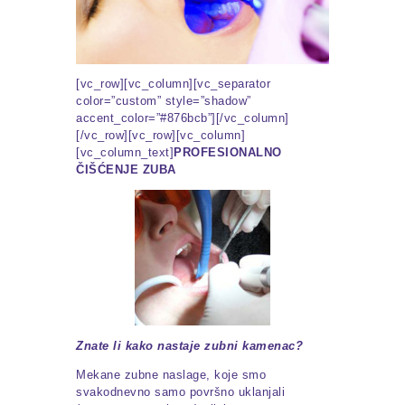
[vc_row][vc_column][vc_separator
color=”custom” style=”shadow”
accent_color=”#876bcb”][/vc_column]
[/vc_row][vc_row][vc_column]
[vc_column_text]
PROFESIONALNO
ČIŠĆENJE ZUBA
Znate li kako nastaje zubni kamenac?
Mekane zubne naslage, koje smo
svakodnevno samo površno uklanjali