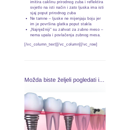
imitira caklinu prirodnog zuba i reflektira
svjetlo na isti način i zato ljuska ima isti
sjaj poput prirodnog zuba
Ne tamne – ljuske ne mijenjaju boju jer
im je površina glatka poput stakla
„Najnježniji“ su zahvat za zubno meso –
nema upala i povlačenja zubnog mesa.
[/vc_column_text][/vc_column][/vc_row]
Možda biste željeli pogledati i...