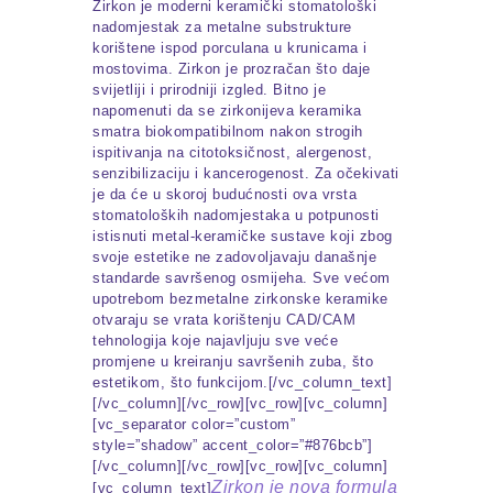
Zirkon je moderni keramički stomatološki
nadomjestak za metalne substrukture
korištene ispod porculana u krunicama i
mostovima. Zirkon je prozračan što daje
svijetliji i prirodniji izgled. Bitno je
napomenuti da se zirkonijeva keramika
smatra biokompatibilnom nakon strogih
ispitivanja na citotoksičnost, alergenost,
senzibilizaciju i kancerogenost. Za očekivati
je da će u skoroj budućnosti ova vrsta
stomatoloških nadomjestaka u potpunosti
istisnuti metal-keramičke sustave koji zbog
svoje estetike ne zadovoljavaju današnje
standarde savršenog osmijeha. Sve većom
upotrebom bezmetalne zirkonske keramike
otvaraju se vrata korištenju CAD/CAM
tehnologija koje najavljuju sve veće
promjene u kreiranju savršenih zuba, što
estetikom, što funkcijom.[/vc_column_text]
[/vc_column][/vc_row][vc_row][vc_column]
[vc_separator color=”custom”
style=”shadow” accent_color=”#876bcb”]
[/vc_column][/vc_row][vc_row][vc_column]
Zirkon je nova formula
[vc_column_text]