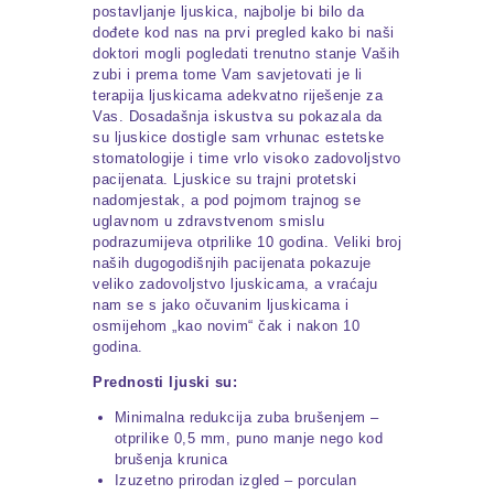
postavljanje ljuskica, najbolje bi bilo da
dođete kod nas na prvi pregled kako bi naši
doktori mogli pogledati trenutno stanje Vaših
zubi i prema tome Vam savjetovati je li
terapija ljuskicama adekvatno riješenje za
Vas. Dosadašnja iskustva su pokazala da
su ljuskice dostigle sam vrhunac estetske
stomatologije i time vrlo visoko zadovoljstvo
pacijenata. Ljuskice su trajni protetski
nadomjestak, a pod pojmom trajnog se
uglavnom u zdravstvenom smislu
podrazumijeva otprilike 10 godina. Veliki broj
naših dugogodišnjih pacijenata pokazuje
veliko zadovoljstvo ljuskicama, a vraćaju
nam se s jako očuvanim ljuskicama i
osmijehom „kao novim“ čak i nakon 10
godina.
Prednosti ljuski su:
Minimalna redukcija zuba brušenjem –
otprilike 0,5 mm, puno manje nego kod
brušenja krunica
Izuzetno prirodan izgled – porculan