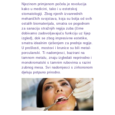
Njezinom primjenom počela je revolucija
kako u medicini, tako i u estetskoj
stomatologiji. Zbog njenih izvanrednih
mehaničkih svojstava, koja su bolja od svih
ostalih biomaterijala, smatra se pogodnom
za sanaciju stražnjih regija zuba (čime
dobivamo zadovoljavajuću funkciju uz lijep
izgled), dok se zbog impresivne estetike,
smatra idealnim rješenjem za prednje regije.
U prošlosti, mostovi i krunice su bili metal-
porculanski. Ti nadomjesci, bazirani na
tamnom metalu, znaju izgledati neprirodno i
monokromatski s tamnim rubovima u razini
zubnog mesa. Svi nadomjesci s zirkononom
djeluju potpuno prirodno.