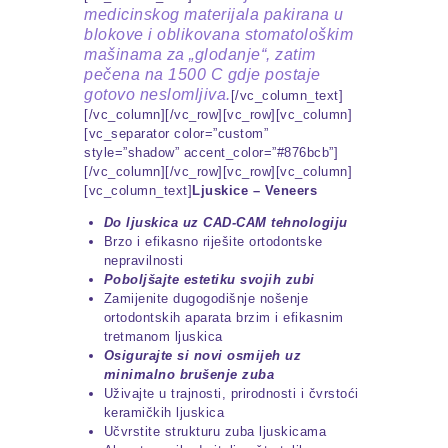
medicinskog materijala pakirana u
blokove i oblikovana stomatološkim
mašinama za „glodanje“, zatim
pečena na 1500 C gdje postaje
gotovo neslomljiva.
[/vc_column_text]
[/vc_column][/vc_row][vc_row][vc_column]
[vc_separator color=”custom”
style=”shadow” accent_color=”#876bcb”]
[/vc_column][/vc_row][vc_row][vc_column]
[vc_column_text]
Ljuskice – Veneers
Do ljuskica uz CAD-CAM tehnologiju
Brzo i efikasno riješite ortodontske
nepravilnosti
Poboljšajte estetiku svojih zubi
Zamijenite dugogodišnje nošenje
ortodontskih aparata brzim i efikasnim
tretmanom ljuskica
Osigurajte si novi osmijeh uz
minimalno brušenje zuba
Uživajte u trajnosti, prirodnosti i čvrstoći
keramičkih ljuskica
Učvrstite strukturu zuba ljuskicama