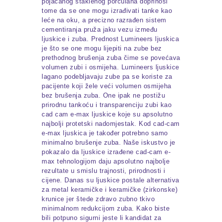
pojačanog staklenog porculana doprinosi
tome da se one mogu izrađivati tanke kao
leće na oku, a precizno razrađen sistem
cementiranja pruža jaku vezu između
ljuskice i zuba. Prednost Lumineers ljuskica
je što se one mogu lijepiti na zube bez
prethodnog brušenja zuba čime se povećava
volumen zubi i osmijeha. Lumineers ljuskice
lagano podebljavaju zube pa se koriste za
pacijente koji žele veći volumen osmijeha
bez brušenja zuba. One ipak ne postižu
prirodnu tankoću i transparenciju zubi kao
cad cam e-max ljuskice koje su apsolutno
najbolji protetski nadomjestak. Kod cad-cam
e-max ljuskica je također potrebno samo
minimalno brušenje zuba. Naše iskustvo je
pokazalo da ljuskice izrađene cad-cam e-
max tehnologijom daju apsolutno najbolje
rezultate u smislu trajnosti, prirodnosti i
cijene. Danas su ljuskice postale alternativa
za metal keramičke i keramičke (zirkonske)
krunice jer štede zdravo zubno tkivo
minimalnom redukcijom zuba. Kako biste
bili potpuno sigurni jeste li kandidat za