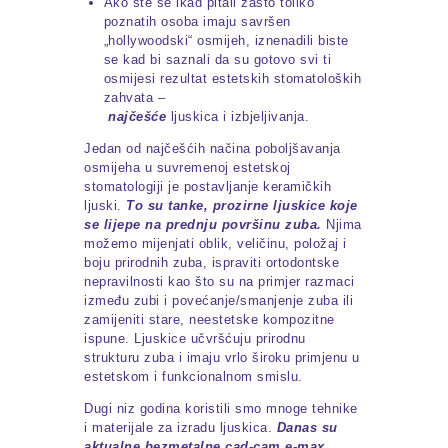
Ako ste se ikad pitali zašto toliko
poznatih osoba imaju savršen
„hollywoodski“ osmijeh, iznenadili biste
se kad bi saznali da su gotovo svi ti
osmijesi rezultat estetskih stomatoloških
zahvata –
najčešće
ljuskica i izbjeljivanja.
Jedan od najčešćih načina poboljšavanja
osmijeha u suvremenoj estetskoj
stomatologiji je postavljanje keramičkih
ljuski.
To su tanke, prozirne ljuskice koje
se lijepe na prednju površinu zuba.
Njima
možemo mijenjati oblik, veličinu, položaj i
boju prirodnih zuba, ispraviti ortodontske
nepravilnosti kao što su na primjer razmaci
između zubi i povećanje/smanjenje zuba ili
zamijeniti stare, neestetske kompozitne
ispune. Ljuskice učvršćuju prirodnu
strukturu zuba i imaju vrlo široku primjenu u
estetskom i funkcionalnom smislu.
Dugi niz godina koristili smo mnoge tehnike
i materijale za izradu ljuskica.
Danas su
aktualne bezmetalne cad-cam e-max