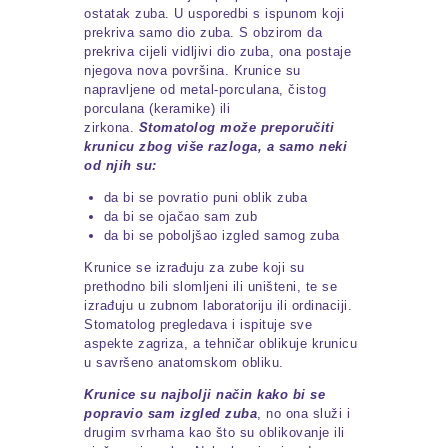
ostatak zuba. U usporedbi s ispunom koji
prekriva samo dio zuba. S obzirom da
prekriva cijeli vidljivi dio zuba, ona postaje
njegova nova površina. Krunice su
napravljene od metal-porculana, čistog
porculana (keramike) ili
zirkona.
Stomatolog može preporučiti
krunicu zbog više razloga, a samo neki
od njih su:
da bi se povratio puni oblik zuba
da bi se ojačao sam zub
da bi se poboljšao izgled samog zuba
Krunice se izrađuju za zube koji su
prethodno bili slomljeni ili uništeni, te se
izrađuju u zubnom laboratoriju ili ordinaciji.
Stomatolog pregledava i ispituje sve
aspekte zagriza, a tehničar oblikuje krunicu
u savršeno anatomskom obliku.
Krunice su najbolji način kako bi se
popravio sam izgled zuba
, no ona služi i
drugim svrhama kao što su oblikovanje ili