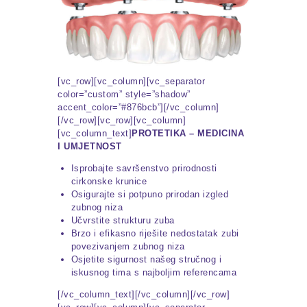
[vc_row][vc_column][vc_separator
color=”custom” style=”shadow”
accent_color=”#876bcb”][/vc_column]
[/vc_row][vc_row][vc_column]
[vc_column_text]
PROTETIKA – MEDICINA
I UMJETNOST
Isprobajte savršenstvo prirodnosti
cirkonske krunice
Osigurajte si potpuno prirodan izgled
zubnog niza
Učvrstite strukturu zuba
Brzo i efikasno riješite nedostatak zubi
povezivanjem zubnog niza
Osjetite sigurnost našeg stručnog i
iskusnog tima s najboljim referencama
[/vc_column_text][/vc_column][/vc_row]