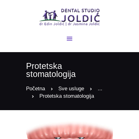
POČETNA
NOVOSTI
O NAMA
Protetska
USLUGE
stomatologija
GALERIJA
KONTAKT
Početna
Sve usluge
...
Protetska stomatologija