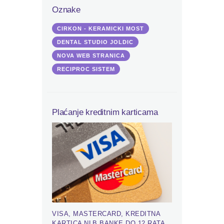
Oznake
CIRKON - KERAMICKI MOST
DENTAL STUDIO JOLDIC
NOVA WEB STRANICA
RECIPROC SISTEM
Plaćanje kreditnim karticama
VISA, MASTERCARD, KREDITNA
KARTICA NLB BANKE DO 12 RATA