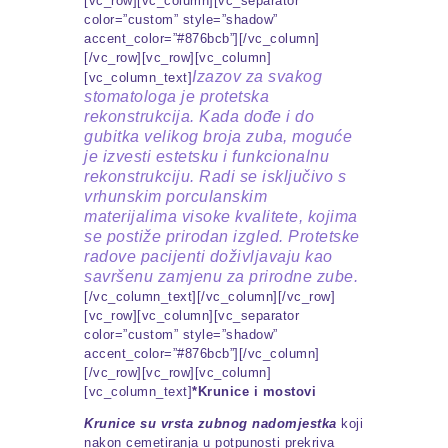
[vc_row][vc_column][vc_separator
color=”custom” style=”shadow”
accent_color=”#876bcb”][/vc_column]
[/vc_row][vc_row][vc_column]
Izazov za svakog
[vc_column_text]
stomatologa je protetska
rekonstrukcija. Kada dođe i do
gubitka velikog broja zuba, moguće
je izvesti estetsku i funkcionalnu
rekonstrukciju. Radi se isključivo s
vrhunskim porculanskim
materijalima visoke kvalitete, kojima
se postiže prirodan izgled. Protetske
radove pacijenti doživljavaju kao
savršenu zamjenu za prirodne zube.
[/vc_column_text][/vc_column][/vc_row]
[vc_row][vc_column][vc_separator
color=”custom” style=”shadow”
accent_color=”#876bcb”][/vc_column]
[/vc_row][vc_row][vc_column]
[vc_column_text]
*Krunice i mostovi
Krunice su vrsta zubnog nadomjestka
koji
nakon cemetiranja u potpunosti prekriva