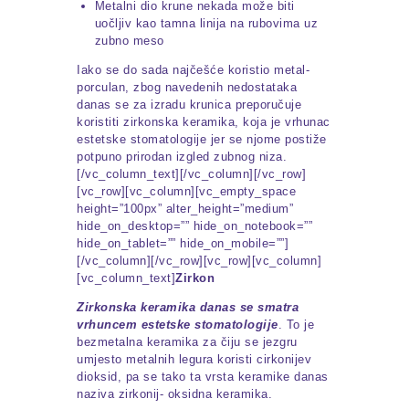
Metalni dio krune nekada može biti
uočljiv kao tamna linija na rubovima uz
zubno meso
Iako se do sada najčešće koristio metal-
porculan, zbog navedenih nedostataka
danas se za izradu krunica preporučuje
koristiti zirkonska keramika, koja je vrhunac
estetske stomatologije jer se njome postiže
potpuno prirodan izgled zubnog niza.
[/vc_column_text][/vc_column][/vc_row]
[vc_row][vc_column][vc_empty_space
height=”100px” alter_height=”medium”
hide_on_desktop=”” hide_on_notebook=””
hide_on_tablet=”” hide_on_mobile=””]
[/vc_column][/vc_row][vc_row][vc_column]
[vc_column_text]
Zirkon
Zirkonska keramika danas se smatra
vrhuncem estetske stomatologije
. To je
bezmetalna keramika za čiju se jezgru
umjesto metalnih legura koristi cirkonijev
dioksid, pa se tako ta vrsta keramike danas
naziva zirkonij- oksidna keramika.