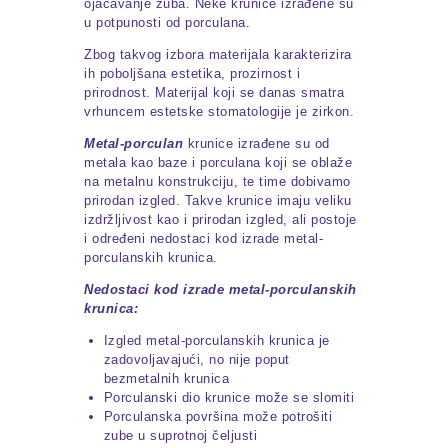
ojačavanje zuba. Neke krunice izrađene su
u potpunosti od porculana.
Zbog takvog izbora materijala karakterizira
ih poboljšana estetika, prozirnost i
prirodnost. Materijal koji se danas smatra
vrhuncem estetske stomatologije je zirkon.
Metal-porculan
krunice izrađene su od
metala kao baze i porculana koji se oblaže
na metalnu konstrukciju, te time dobivamo
prirodan izgled. Takve krunice imaju veliku
izdržljivost kao i prirodan izgled, ali postoje
i određeni nedostaci kod izrade metal-
porculanskih krunica.
Nedostaci kod izrade metal-porculanskih
krunica:
Izgled metal-porculanskih krunica je
zadovoljavajući, no nije poput
bezmetalnih krunica
Porculanski dio krunice može se slomiti
Porculanska površina može potrošiti
zube u suprotnoj čeljusti