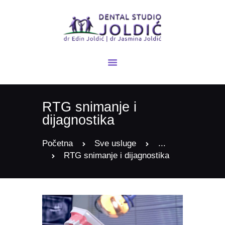
POČETNA
NOVOSTI
O NAMA
RTG snimanje i
USLUGE
dijagnostika
GALERIJA
KONTAKT
Početna
Sve usluge
...
RTG snimanje i dijagnostika