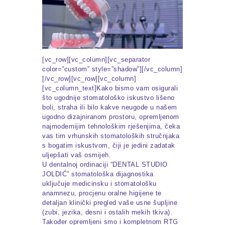
[vc_row][vc_column][vc_separator
color=”custom” style=”shadow”][/vc_column]
[/vc_row][vc_row][vc_column]
[vc_column_text]Kako bismo vam osigurali
što ugodnije stomatološko iskustvo lišeno
boli, straha ili bilo kakve neugode u našem
ugodno dizajniranom prostoru, opremljenom
najmodernijim tehnološkim rješenjima, čeka
vas tim vrhunskih stomatoloških stručnjaka
s bogatim iskustvom, čiji je jedini zadatak
uljepšati vaš osmijeh.
U dentalnoj ordinaciji “DENTAL STUDIO
JOLDIĆ” stomatološka dijagnostika
uključuje medicinsku i stomatološku
anamnezu, procjenu oralne higijene te
detaljan klinički pregled vaše usne šupljine
(zubi, jezika, desni i ostalih mekih tkiva).
Također opremljeni smo i kompletnom RTG