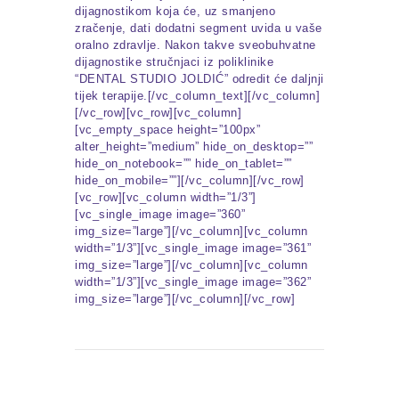
dijagnostikom koja će, uz smanjeno
zračenje, dati dodatni segment uvida u vaše
oralno zdravlje. Nakon takve sveobuhvatne
dijagnostike stručnjaci iz poliklinike
“DENTAL STUDIO JOLDIĆ” odredit će daljnji
tijek terapije.[/vc_column_text][/vc_column]
[/vc_row][vc_row][vc_column]
[vc_empty_space height=”100px”
alter_height=”medium” hide_on_desktop=””
hide_on_notebook=”” hide_on_tablet=””
hide_on_mobile=””][/vc_column][/vc_row]
[vc_row][vc_column width=”1/3”]
[vc_single_image image=”360”
img_size=”large”][/vc_column][vc_column
width=”1/3”][vc_single_image image=”361”
img_size=”large”][/vc_column][vc_column
width=”1/3”][vc_single_image image=”362”
img_size=”large”][/vc_column][/vc_row]