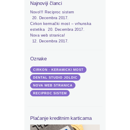
Najnoviji članci
Novo!!! Reciproc sistem
20. Decembra 2017.
Cirkon kermački most – vrhunska
estetika
20. Decembra 2017.
Nova web stranica!
12. Decembra 2017.
Oznake
CIRKON - KERAMICKI MOST
DENTAL STUDIO JOLDIC
NOVA WEB STRANICA
RECIPROC SISTEM
Plaćanje kreditnim karticama