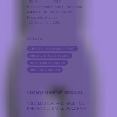
20. Decembra 2017.
Cirkon kermački most – vrhunska
estetika
20. Decembra 2017.
Nova web stranica!
12. Decembra 2017.
Oznake
CIRKON - KERAMICKI MOST
DENTAL STUDIO JOLDIC
NOVA WEB STRANICA
RECIPROC SISTEM
Plaćanje kreditnim karticama
VISA, MASTERCARD, KREDITNA
KARTICA NLB BANKE DO 12 RATA