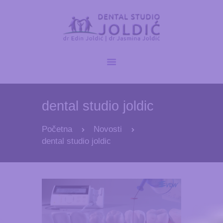
POČETNA
NOVOSTI
dental studio joldic
O NAMA
USLUGE
Početna
Novosti
GALERIJA
dental studio joldic
KONTAKT