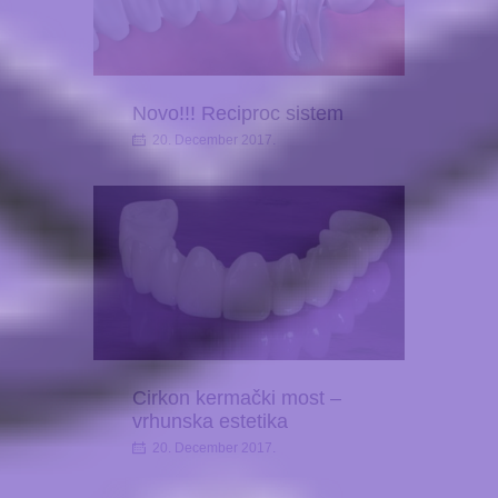
Novo!!! Reciproc sistem
20. December 2017.
Cirkon kermački most –
vrhunska estetika
20. December 2017.