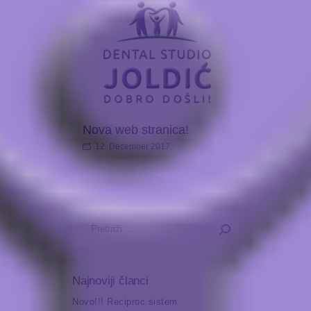
Nova web stranica!
12. December 2017.
Pretraga:
Najnoviji članci
Novo!!! Reciproc sistem