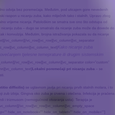
rmalno odvija bez poremećaja. Međutim, pod uticajem gore nevedenih
ki raspon u nicanju zuba, kako mliječnih tako i stalnih. Upravo zbog
rmalno vrijeme nicanja. Patološkim se smatra sve ono što odstupa od
i nicanju zuba – dugo se smatralo da nicanje zuba može da dovede do
ak i konvulzija. Međutim, brojna istraživanja pokazala su da nicanje
t][/vc_column][/vc_row][vc_row][vc_column][vc_separator
Kako nicanje zuba
vc_row][vc_column][vc_column_text]
povećanjem tjelesne temeprature ili drugim sistemskim
c_column][/vc_row][vc_row][vc_column][vc_separator color=”custom”
mn][vc_column_text]
Lokalni poremećaji pri nicanju zuba
– se
ti.
itio difficilis)
se uglavnom javlja pri nicanju prvih stalnih molara, i to
oji zub izbija. Gingiva oko zuba je crvena i otečena. Infekcija je praćena
i i trizmusom (nemogućnost otvaranja usta). Terapija je
t][/vc_column][/vc_row][vc_row][vc_column][vc_empty_space
p=”” hide_on_notebook=”” hide_on_tablet=”” hide_on_mobile=””]