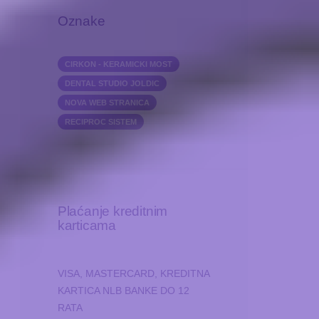
Oznake
CIRKON - KERAMICKI MOST
DENTAL STUDIO JOLDIC
NOVA WEB STRANICA
RECIPROC SISTEM
Plaćanje kreditnim
karticama
VISA, MASTERCARD, KREDITNA
KARTICA NLB BANKE DO 12
RATA