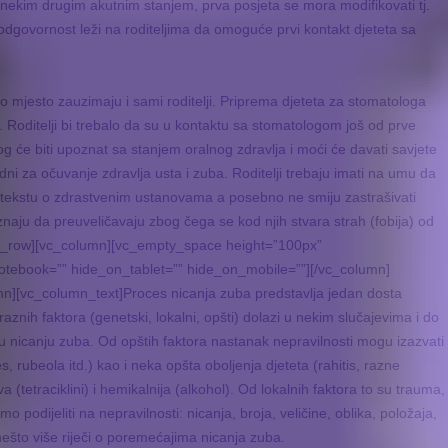
 nekim drugim akutnim stanjem, prva posjeta se mora modifikovati tj.
dgovornost leži na roditeljima da omoguće prvi kontakt djeteta sa
o mjesto zauzimaju i sami roditelji. Priprema djeteta za stomatologa
Roditelji bi trebalo da su u kontaktu sa stomatologom još od prve
log će biti upoznat sa stanjem oralnog zdravlja i moći će davati savjete
i za očuvanje zdravlja usta i zuba. Roditelji trebaju imati na umu da
ontekstu o zdrastvenim ustanovama a posebno ne smiju zastrašivati
znaju da preuveličavaju zbog čega se kod njih stvara strah (fobija) od
vc_row][vc_column][vc_empty_space height=”100px”
tebook=”” hide_on_tablet=”” hide_on_mobile=””][/vc_column]
mn][vc_column_text]
Proces nicanja zuba predstavlja jedan dosta
 raznih faktora (genetski, lokalni, opšti) dolazi u nekim slučajevima i do
 nicanju zuba. Od opštih faktora nastanak nepravilnosti mogu izazvati
s, rubeola itd.) kao i neka opšta oboljenja djeteta (rahitis, razne
va (tetraciklini) i hemikalnija (alkohol). Od lokalnih faktora to su trauma,
o podijeliti na nepravilnosti: nicanja, broja, veličine, oblika, položaja,
nešto više riječi o poremećajima nicanja zuba.