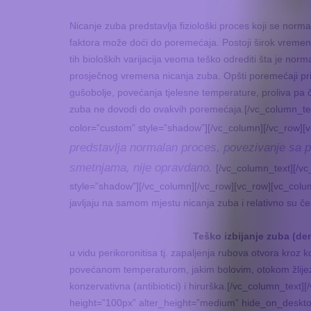
Nicanje zuba predstavlja fiziološki proces koji se no
faktora može doći do poremećaja. Postoji širok vremens
tih bioloških varijacija veoma teško odrediti šta je no
prosječnog vremena nicanja zuba. Opšti poremećaji pr
gušobolje, povećanja tjelesne temperature, proliva pa č
zuba ne dovodi do ovakvih poremećaja.[/vc_column_tex
color=”custom” style=”shadow”][/vc_column][/vc_row][
predstavlja normalan proces, povezivanje sa 
smetnjama, nije opravdano.
[/vc_column_text][/v
style=”shadow”][/vc_column][/vc_row][vc_row][vc_colu
javljaju na samom mjestu nicanja zuba i relativno su čes
Teško izbijanje zuba (dent
u vidu perikoronitisa tj. zapaljenja rubova otvora kroz k
povećanom temperaturom, jakim bolovim, otokom žlijezd
konzervativna (antibiotici) i hirurška.[/vc_column_tex
height=”100px” alter_height=”medium” hide_on_deskto