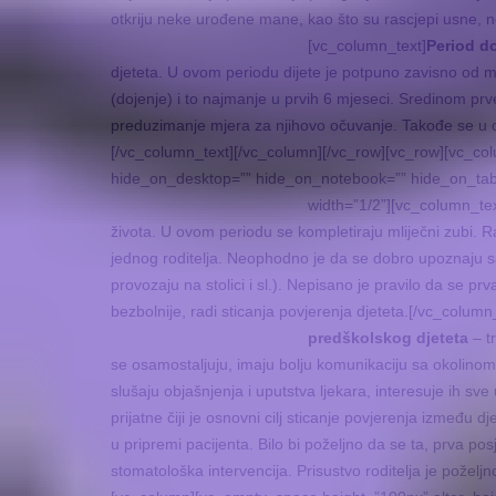
otkriju neke urođene mane, kao što su rascjepi usne, n
[vc_column_text]
Period d
djeteta. U ovom periodu dijete je potpuno zavisno od ma
(dojenje) i to najmanje u prvih 6 mjeseci. Sredinom prv
preduzimanje mjera za njihovo očuvanje. Takođe se u o
[/vc_column_text][/vc_column][/vc_row][vc_row][vc_c
hide_on_desktop=”” hide_on_notebook=”” hide_on_tabl
width=”1/2”][vc_column_tex
života. U ovom periodu se kompletiraju mliječni zubi. R
jednog roditelja. Neophodno je da se dobro upoznaju sa
provozaju na stolici i sl.). Nepisano je pravilo da se p
bezbolnije, radi sticanja povjerenja djeteta.[/vc_colu
predškolskog djeteta
– t
se osamostaljuju, imaju bolju komunikaciju sa okolinom
slušaju objašnjenja i uputstva ljekara, interesuje ih sve
prijatne čiji je osnovni cilj sticanje povjerenja između 
u pripremi pacijenta. Bilo bi poželjno da se ta, prva pos
stomatološka intervencija. Prisustvo roditelja je požel