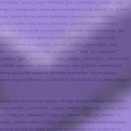
e=”shadow” accent_color=”#876bcb”][/vc_column][/vc_row][vc_row]
brigu o zdravlju usta i zuba djece od rođenja pa do njihove 18. godine.
eteta. Samim tim taj period obilježava i mnogobrojne promjene u
tručnog znanja, mora dobro poznavati i psihofizičke karakteristike
od male djece da će ona razumjeti i prihvatiti neku intervenciju, pa
svega ovoga rad sa djecom je dosta specifičan i zahtijeva punu
ko i roditelja sa druge.[/vc_column_text][/vc_column][/vc_row]
alter_height=”medium” hide_on_desktop=”” hide_on_notebook=””
_mobile=””][/vc_column][/vc_row][vc_row][vc_column][vc_column_text]
i psihički napor kao i dosta ubeđivanja, veći “gubitak” vremena,koji
njima zavisi prije svega od njihovog uzrasta kao i od ponašanja.
agodi njegovoj ličnosti a ne obrnuto tj. da očekuje da se dijete prilagodi
erioda vrlo dinamičnog razvoja, od kojih se svaki odlikuje određenim
olumn_text][/vc_column][/vc_row][vc_row][vc_column][vc_empty_space
p=”” hide_on_notebook=”” hide_on_tablet=”” hide_on_mobile=””]
row][vc_column width=”1/2”][vc_column_text]
Period novorođenčeta
–
a ovog uzrasta su rijetko pacijenti stomatologa osim ukoliko se ne