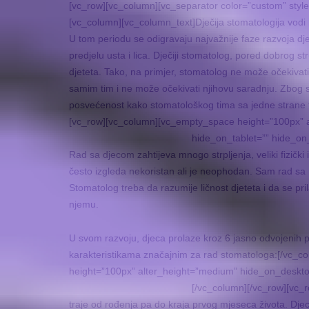
[vc_row][vc_column][vc_separator color=”custom” styl
[vc_column][vc_column_text]Dječija stomatologija vodi 
U tom periodu se odigravaju najvažnije faze razvoja dj
predjelu usta i lica. Dječiji stomatolog, pored dobrog s
djeteta. Tako, na primjer, stomatolog ne može očekivati 
samim tim i ne može očekivati njihovu saradnju. Zbog 
posvećenost kako stomatološkog tima sa jedne strane ta
[vc_row][vc_column][vc_empty_space height=”100px” 
hide_on_tablet=”” hide_on
Rad sa djecom zahtijeva mnogo strpljenja, veliki fizički 
često izgleda nekoristan ali je neophodan. Sam rad sa 
Stomatolog treba da razumije ličnost djeteta i da se pril
njemu.
U svom razvoju, djeca prolaze kroz 6 jasno odvojenih p
karakteristikama značajnim za rad stomatologa:
[/vc_c
height=”100px” alter_height=”medium” hide_on_deskto
[/vc_column][/vc_row][vc_
traje od rođenja pa do kraja prvog mjeseca života. Djec