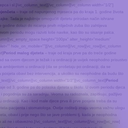
epca i sl.[/vc_column_text][/vc_column][vc_column width=”1/2”]
ojenčeta
– traje od napunjenog mjeseca pa do kraja 1. godine života
jke. Tada je najbitnije omogućiti djetetu prirodan način ishrane
e godine dolazi do nicanja prvih mliječnih zuba što zahtijeva
vom periodu mogu razviti loše navike, kao što su sisanje palca.
olumn][vc_empty_space height=”100px” alter_height=”medium”
et=”” hide_on_mobile=””][/vc_column][/vc_row][vc_row][vc_column
t]
Period malog djeteta
– traje od kraja prve pa do treće godine
ad sa ovom djecom je težak i u ordinaciji je uvijek neophodno prisustvo
 ambijentom u ordinaciji (da se prošetaju po ordinaciji, da se
rva posjeta obavi bez intervencija, a ukoliko su neophodne da budu što
mn_text][/vc_column][vc_column width=”1/2”][vc_column_text]
Period
raje od 3. godine pa do polaska djeteta u školu. U ovom periodu djeca
 i pogodnija su za saradnju. Veoma su radoznala, zapitkuju, pažljivo
 u ordinaciji. Kao i kod male djece prva ili prve posjete treba da su
djeteta-pacijenta i stomatologa. Ovdje roditelji imaju veoma važnu ulogu
jeta, obavi i prije nego što se jave problemi tj. kada je neophodna
jno ali ne i obavezno.[/vc_column_text][/vc_column][/vc_row][vc_row]