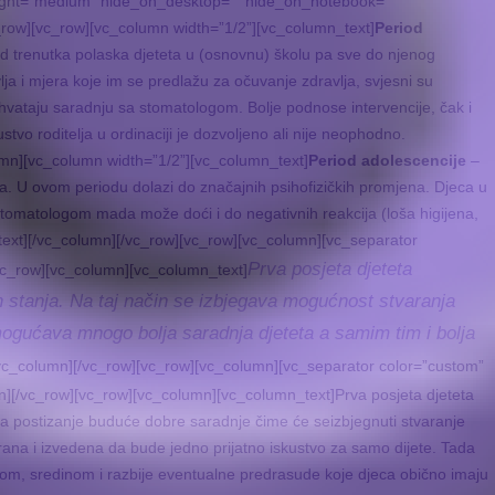
ight=”medium” hide_on_desktop=”” hide_on_notebook=””
_row][vc_row][vc_column width=”1/2”][vc_column_text]
Period
od trenutka polaska djeteta u (osnovnu) školu pa sve do njenog
a i mjera koje im se predlažu za očuvanje zdravlja, svjesni su
hvataju saradnju sa stomatologom. Bolje podnose intervencije, čak i
tvo roditelja u ordinaciji je dozvoljeno ali nije neophodno.
umn][vc_column width=”1/2”][vc_column_text]
Period adolescencije
–
ta. U ovom periodu dolazi do značajnih psihofizičkih promjena. Djeca u
omatologom mada može doći i do negativnih reakcija (loša higijena,
n_text][/vc_column][/vc_row][vc_row][vc_column][vc_separator
Prva posjeta djeteta
vc_row][vc_column][vc_column_text]
ih stanja. Na taj način se izbjegava mogućnost stvaranja
ogućava mnogo bolja saradnja djeteta a samim tim i bolja
/vc_column][/vc_row][vc_row][vc_column][vc_separator color=”custom”
n][/vc_row][vc_row][vc_column][vc_column_text]
Prva posjeta djeteta
a postizanje buduće dobre saradnje čime će seizbjegnuti stvaranje
ana i izvedena da bude jedno prijatno iskustvo za samo dijete. Tada
tom, sredinom i razbije eventualne predrasude koje djeca obično imaju