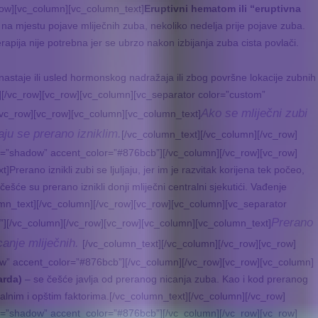
row][vc_column][vc_column_text]
Eruptivni hematom ili “eruptivna
i na mjestu pojave mliječnih zuba, nekoliko nedelja prije pojave zuba.
apija nije potrebna jer se ubrzo nakon izbijanja zuba cista povlači.
astaje ili usled hormonskog nadražaja ili zbog površne lokacije zubnih
mn][/vc_row][vc_row][vc_column][vc_separator color=”custom”
Ako se mliječni zubi
/vc_row][vc_row][vc_column][vc_column_text]
u se prerano izniklim.
[/vc_column_text][/vc_column][/vc_row]
e=”shadow” accent_color=”#876bcb”][/vc_column][/vc_row][vc_row]
t]
Prerano iznikli zubi se ljuljaju, jer im je razvitak korijena tek počeo,
ešće su prerano iznikli donji mliječni centralni sjekutići. Vađenje
n_text][/vc_column][/vc_row][vc_row][vc_column][vc_separator
Prerano
”][/vc_column][/vc_row][vc_row][vc_column][vc_column_text]
canje mliječnih.
[/vc_column_text][/vc_column][/vc_row][vc_row]
ow” accent_color=”#876bcb”][/vc_column][/vc_row][vc_row][vc_column]
arda)
– se češće javlja od preranog nicanja zuba. Kao i kod preranog
alnim i opštim faktorima.[/vc_column_text][/vc_column][/vc_row]
e=”shadow” accent_color=”#876bcb”][/vc_column][/vc_row][vc_row]