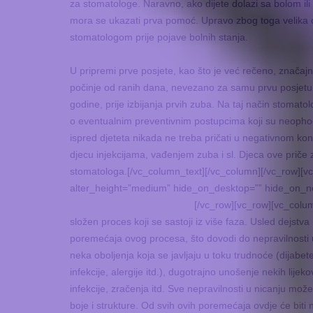
za stomatologe. Naravno, ako dijete dolazi sa bolom ili
mora se ukazati prva pomoć. Upravo zbog toga velika o
stomatologom prije pojave bolnih stanja.
U pripremi prve posjete, kao što je već rečeno, značajn
počinje od ranih dana, nevezano za samu prvu posjetu. 
godine, prije izbijanja prvih zuba. Na taj način stomato
o eventualnim preventivnim postupcima koji su neophodn
ispred djeteta nikada ne treba pričati u negativnom k
djecu injekcijama, vađenjem zuba i sl. Djeca ove priče 
stomatologa.[/vc_column_text][/vc_column][/vc_row][
alter_height=”medium” hide_on_desktop=”” hide_on_no
[/vc_row][vc_row][vc_colu
složen proces koji se sastoji iz više faza. Usled dejstva
poremećaja ovog procesa, što dovodi do nepravilnosti u
neka oboljenja koja se javljaju u toku trudnoće (dijabete
infekcije, alergije itd.), dugotrajno unošenje nekih lijeko
infekcije, zračenja itd. Sve nepravilnosti u nicanju možem
boje i strukture. Od svih ovih poremećaja ovdje će biti 