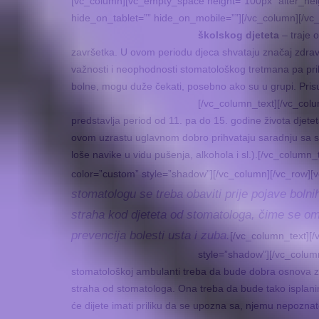
[vc_column][vc_empty_space height=”100px” alter_he
hide_on_tablet=”” hide_on_mobile=””][/vc_column][/vc
školskog djeteta
– traje 
završetka. U ovom periodu djeca shvataju značaj zdravlj
važnosti i neophodnosti stomatološkog tretmana pa pri
bolne, mogu duže čekati, posebno ako su u grupi. Prisus
[/vc_column_text][/vc_col
predstavlja period od 11. pa do 15. godine života djete
ovom uzrastu uglavnom dobro prihvataju saradnju sa st
loše navike u vidu pušenja, alkohola i sl.).[/vc_colum
color=”custom” style=”shadow”][/vc_column][/vc_row][
stomatologu se treba obaviti prije pojave boln
straha kod djeteta od stomatologa, čime se om
prevencija bolesti usta i zuba.
[/vc_column_text][
style=”shadow”][/vc_colum
stomatološkoj ambulanti treba da bude dobra osnova z
straha od stomatologa. Ona treba da bude tako isplanir
će dijete imati priliku da se upozna sa, njemu nepozna