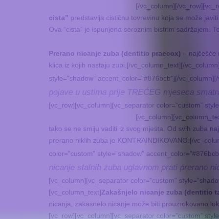
[/vc_column][/vc_row][vc_
cista”
predstavlja cističnu tovrevinu koja se može javit
Ova “cista” je ispunjena seroznim bistrim sadržajem. Ter
Prerano nicanje zuba (dentitio praecox)
– najčešće n
klica iz kojih nastaju zubi.[/vc_column_text][/vc_colu
style=”shadow” accent_color=”#876bcb”][/vc_column][
pojave u ustima prije TREĆEG mjeseca smatraj
[vc_row][vc_column][vc_separator color=”custom” styl
[vc_column][vc_column_tex
tako se ne smiju vaditi iz svog mjesta. Od svih zuba najč
prerano niklih zuba je KONTRAINDIKOVANO.[/vc_colum
color=”custom” style=”shadow” accent_color=”#876bcb
nicanje stalnih zuba uglavnom prati prerano ni
[vc_column][vc_separator color=”custom” style=”shad
[vc_column_text]
Zakašnjelo nicanje zuba (dentitio t
nicanja, zakasnelo nicanje može biti prouzrokovano lok
[vc_row][vc_column][vc_separator color=”custom” styl