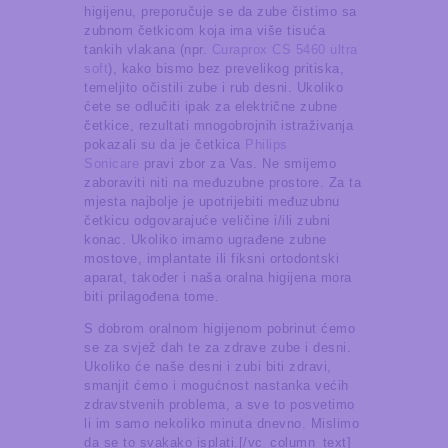
higijenu, preporučuje se da zube čistimo sa
zubnom četkicom koja ima više tisuća
tankih vlakana (npr.
Curaprox CS 5460 ultra
soft
), kako bismo bez prevelikog pritiska,
temeljito očistili zube i rub desni. Ukoliko
ćete se odlučiti ipak za električne zubne
četkice, rezultati mnogobrojnih istraživanja
pokazali su da je četkica
Philips
Sonicare
pravi zbor za Vas. Ne smijemo
zaboraviti niti na međuzubne prostore. Za ta
mjesta najbolje je upotrijebiti međuzubnu
četkicu odgovarajuće veličine i/ili zubni
konac. Ukoliko imamo ugrađene zubne
mostove, implantate ili fiksni ortodontski
aparat, također i naša oralna higijena mora
biti prilagođena tome.
S dobrom oralnom higijenom pobrinut ćemo
se za svjež dah te za zdrave zube i desni.
Ukoliko će naše desni i zubi biti zdravi,
smanjit ćemo i mogućnost nastanka većih
zdravstvenih problema, a sve to posvetimo
li im samo nekoliko minuta dnevno. Mislimo
da se to svakako isplati.[/vc_column_text]