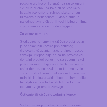
potpune glatkoće. To znači da su uklonjeni
svi grubi dijelovi na koje su se vrlo lako
hvatale bakterije iz zubnog plaka te nam
uzrokovale neugodnosti. Glatke zube je
najjednostavnije čistiti ili voditi brigu o njima
s priborom za kućnu oralnu higijenu.
Za zdrav osmijeh
Svakodnevno temeljito čišćenje zubi jedan
je od temeljnih koraka preventivnog
djelovanja očuvanja našeg oralnog i općeg
zdravlja. Preporučuje se da na preventivni
dentalni pregled ponesimo sa sobom i svoj
pribor za oralnu higijenu kako bismo na taj
način doktoru pokazali kako čistimo svoje
zube. Svakodnevne poslove često izvodimo
rutinski. Na kraju zaključimo da nismo toliko
temeljiti kao što bi trebali biti ukoliko želimo
očuvati svoje oralno zdravlje.
Četkanje ili čišćenje zubnim koncem
S obzirom na pribor koji koristimo za oralnu