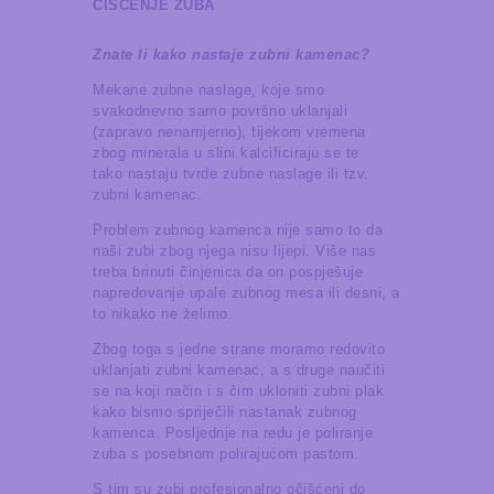
ČIŠĆENJE ZUBA
Znate li kako nastaje zubni kamenac?
Mekane zubne naslage, koje smo
svakodnevno samo površno uklanjali
(zapravo nenamjerno), tijekom vremena
zbog minerala u slini kalcificiraju se te
tako nastaju tvrde zubne naslage ili tzv.
zubni kamenac.
Problem zubnog kamenca nije samo to da
naši zubi zbog njega nisu lijepi. Više nas
treba brinuti činjenica da on pospješuje
napredovanje upale zubnog mesa ili desni, a
to nikako ne želimo.
Zbog toga s jedne strane moramo redovito
uklanjati zubni kamenac, a s druge naučiti
se na koji način i s čim ukloniti zubni plak
kako bismo spriječili nastanak zubnog
kamenca. Posljednje na redu je poliranje
zuba s posebnom polirajućom pastom.
S tim su zubi profesionalno očišćeni do