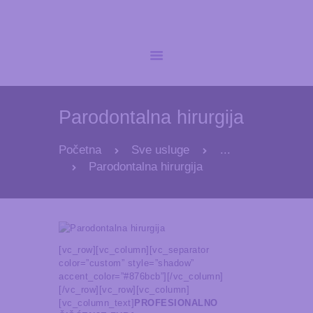
POČETNA
NOVOSTI
Parodontalna hirurgija
O NAMA
USLUGE
Početna
Sve usluge
...
Parodontalna hirurgija
GALERIJA
KONTAKT
[vc_row][vc_column][vc_separator
color=”custom” style=”shadow”
accent_color=”#876bcb”][/vc_column]
[/vc_row][vc_row][vc_column]
[vc_column_text]
PROFESIONALNO